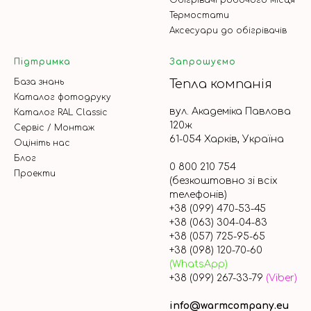
Термостати
Аксесуари до обігрівачів
Підтримка
Запрошуємо
База знань
Тепла компанія
Каталог фотодруку
вул. Академіка Павлова
Каталог RAL Classic
120ж
Сервіс / Монтаж
61-054 Харків, Україна
Оцініть нас
Блог
0 800 210 754
Проекти
(безкоштовно зі всіх
телефонів)
+38 (099) 470-53-45
+38 (063) 304-04-83
+38 (057) 725-95-65
+38 (098) 120-70-60
(WhatsApp)
+38 (099) 267-33-79
(Viber)
info@warmcompany.eu