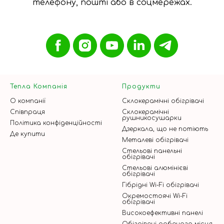
телефону, пошті або в соцмережах.
Тепла Компанія
Продукти
О компанії
Склокерамічні обігрівачі
Співпраця
Склокерамічні
рушникосушарки
Політика конфіденційності
Дзеркала, що не потіють
Де купити
Металеві обігрівачі
Стельові панельні
обігрівачі
Стельові алюмінієві
обігрівачі
Гібрідні Wi-Fi обігрівачі
Окремостоячі Wi-Fi
обігрівачі
Високоефективні панелі
Обігрівачі робочого місця