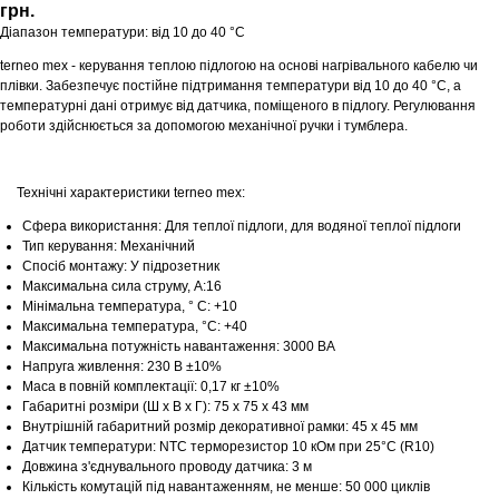
грн.
Діапазон температури: від 10 до 40 °С
terneo mex - керування теплою підлогою на основі нагрівального кабелю чи
плівки. Забезпечує постійне підтримання температури від 10 до 40 °С, а
температурні дані отримує від датчика, поміщеного в підлогу. Регулювання
роботи здійснюється за допомогою механічної ручки і тумблера.
Технічні характеристики terneo mex:
Сфера використання: Для теплої підлоги, для водяної теплої підлоги
Тип керування: Механічний
Спосіб монтажу: У підрозетник
Максимальна сила струму, A:16
Мінімальна температура, ° C: +10
Максимальна температура, °C: +40
Максимальна потужність навантаження: 3000 ВА
Напруга живлення: 230 В ±10%
Маса в повній комплектації: 0,17 кг ±10%
Габаритні розміри (Ш х В х Г): 75 х 75 х 43 мм
Внутрішній габаритний розмір декоративної рамки: 45 х 45 мм
Датчик температури: NTC терморезистор 10 кОм при 25°С (R10)
Довжина з'єднувального проводу датчика: 3 м
Кількість комутацій під навантаженням, не менше: 50 000 циклів