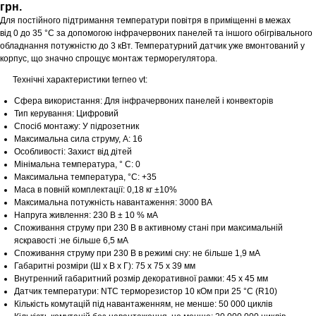
грн.
Для постійного підтримання температури повітря в приміщенні в межах
від 0 до 35 °С за допомогою інфрачервоних панелей та іншого обігрівального
обладнання потужністю до 3 кВт. Температурний датчик уже вмонтований у
корпус, що значно спрощує монтаж терморегулятора.
Технічні характеристики terneo vt:
Сфера використання: Для інфрачервоних панелей і конвекторів
Тип керування: Цифровий
Спосіб монтажу: У підрозетник
Максимальна сила струму, A: 16
Особливості: Захист від дітей
Мінімальна температура, ° C: 0
Максимальна температура, °C: +35
Маса в повній комплектації: 0,18 кг ±10%
Максимальна потужність навантаження: 3000 ВА
Напруга живлення: 230 В ± 10 % мА
Споживання струму при 230 В в активному стані при максимальній
яскравості :не більше 6,5 мА
Споживання струму при 230 В в режимі сну: не більше 1,9 мА
Габаритні розміри (Ш х В х Г): 75 x 75 x 39 мм
Внутренний габаритний розмір декоративної рамки: 45 х 45 мм
Датчик температури: NTC терморезистор 10 кОм при 25 °С (R10)
Кількість комутацій під навантаженням, не менше: 50 000 циклів