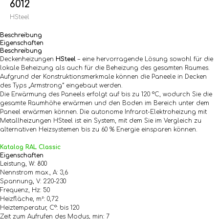
6012
HSteel
Beschreibung
Eigenschaften
Beschreibung
Deckenheizungen
HSteel
– eine hervorragende Lösung sowohl für die
lokale Beheizung als auch für die Beheizung des gesamten Raumes.
Aufgrund der Konstruktionsmerkmale können die Paneele in Decken
des Typs „Armstrong“ eingebaut werden.
Die Erwärmung des Paneels erfolgt auf bis zu 120 °C, wodurch Sie die
gesamte Raumhöhe erwärmen und den Boden im Bereich unter dem
Paneel erwärmen können. Die autonome Infrarot-Elektroheizung mit
Metallheizungen HSteel ist ein System, mit dem Sie im Vergleich zu
alternativen Heizsystemen bis zu 60 % Energie einsparen können.
Katalog RAL Classic
Eigenschaften
Leistung, W: 800
Nennstrom max., A: 3,6
Spannung, V: 220-230
Frequenz, Hz: 50
Heizfläche, m²: 0,72
Heiztemperatur, С°: bis 120
Zeit zum Aufrufen des Modus, min: 7