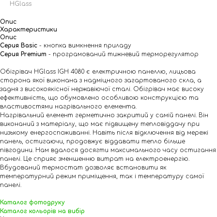
HGlass
Опис
Характеристики
Опис
Серия Basic
- кнопка вимкнення приладу
Серия Premium
- програмований тижневий терморегулятор
Обігрівач HGlass IGH 4080 є електричною панеллю, лицьова
сторона якої виконана з надміцного загартованого скла, а
задня з високоякісної нержавіючої сталі. Обігрівач має високу
ефективність, що обумовлено особливою конструкцією та
властивостями нагрівального елемента.
Нагрівальний елемент герметично закритий у самій панелі. Він
виконаний з матеріалу, що має підвищену тепловіддачу при
низькому енергоспоживанні. Навіть після відключення від мережі
панель, остигаючи, продовжує віддавати тепло більше
півгодини. Нам вдалося досягти максимального часу остигання
панелі. Це сприяє зменшенню витрат на електроенергію.
Вбудований термостат дозволяє встановити як
температурний режим приміщення, так і температуру самої
панелі.
Каталог фотодруку
Каталог кольорів на вибір