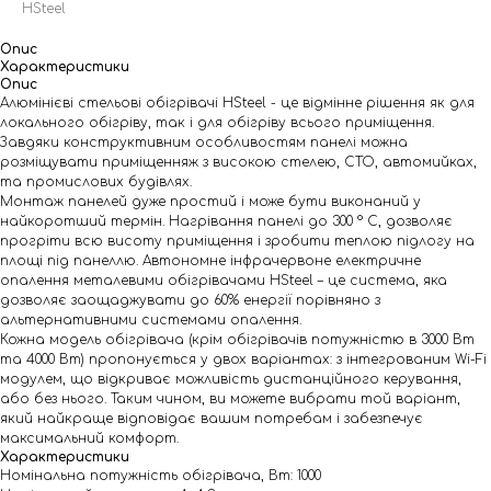
HSteel
Опис
Характеристики
Опис
Алюмінієві стельові обігрівачі HSteel - це відмінне рішення як для
локального обігріву, так і для обігріву всього приміщення.
Завдяки конструктивним особливостям панелі можна
розміщувати приміщенняж з високою стелею, СТО, автомийках,
та промислових будівлях.
Монтаж панелей дуже простий і може бути виконаний у
найкоротший термін. Нагрівання панелі до 300 ° С, дозволяє
прогріти всю висоту приміщення і зробити теплою підлогу на
площі під панеллю. Автономне інфрачервоне електричне
опалення металевими обігрівачами HSteel – це система, яка
дозволяє заощаджувати до 60% енергії порівняно з
альтернативними системами опалення.
Кожна модель обігрівача (крім обігрівачів потужністю в 3000 Вт
та 4000 Вт) пропонується у двох варіантах: з інтегрованим Wi-Fi
модулем, що відкриває можливість дистанційного керування,
або без нього. Таким чином, ви можете вибрати той варіант,
який найкраще відповідає вашим потребам і забезпечує
максимальний комфорт.
Характеристики
Номінальна потужність обігрівача, Вт: 1000