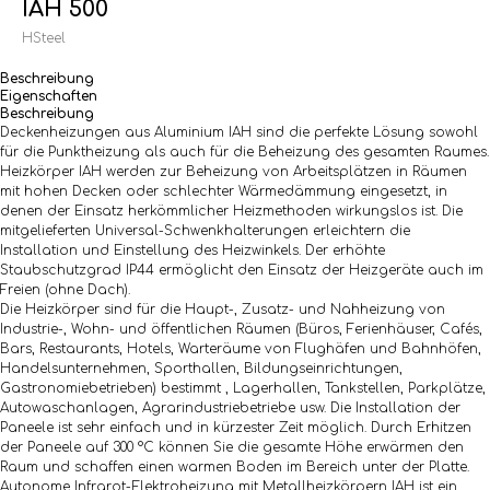
IAH 500
HSteel
Beschreibung
Eigenschaften
Beschreibung
Deckenheizungen aus Aluminium IAH sind die perfekte Lösung sowohl
für die Punktheizung als auch für die Beheizung des gesamten Raumes.
Heizkörper IAH werden zur Beheizung von Arbeitsplätzen in Räumen
mit hohen Decken oder schlechter Wärmedämmung eingesetzt, in
denen der Einsatz herkömmlicher Heizmethoden wirkungslos ist. Die
mitgelieferten Universal-Schwenkhalterungen erleichtern die
Installation und Einstellung des Heizwinkels. Der erhöhte
Staubschutzgrad IP44 ermöglicht den Einsatz der Heizgeräte auch im
Freien (ohne Dach).
Die Heizkörper sind für die Haupt-, Zusatz- und Nahheizung von
Industrie-, Wohn- und öffentlichen Räumen (Büros, Ferienhäuser, Cafés,
Bars, Restaurants, Hotels, Warteräume von Flughäfen und Bahnhöfen,
Handelsunternehmen, Sporthallen, Bildungseinrichtungen,
Gastronomiebetrieben) bestimmt , Lagerhallen, Tankstellen, Parkplätze,
Autowaschanlagen, Agrarindustriebetriebe usw. Die Installation der
Paneele ist sehr einfach und in kürzester Zeit möglich. Durch Erhitzen
der Paneele auf 300 °C können Sie die gesamte Höhe erwärmen den
Raum und schaffen einen warmen Boden im Bereich unter der Platte.
Autonome Infrarot-Elektroheizung mit Metallheizkörpern IAH ist ein