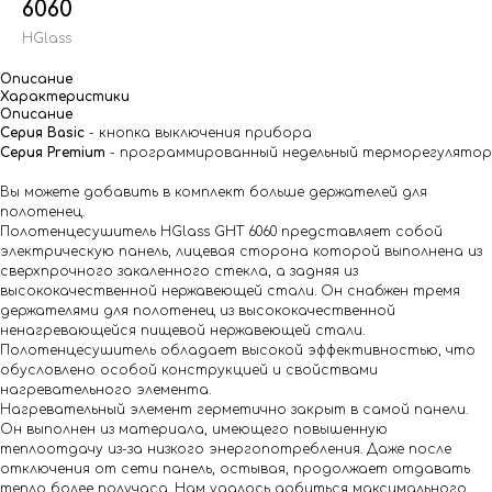
6060
HGlass
Описание
Характеристики
Описание
Серия Basic
- кнопка выключения прибора
Серия Premium
- программированный недельный терморегулятор
Вы можете добавить в комплект больше держателей для
полотенец.
Полотенцесушитель HGlass GHТ 6060 представляет собой
электрическую панель, лицевая сторона которой выполнена из
сверхпрочного закаленного стекла, а задняя из
высококачественной нержавеющей стали. Он снабжен тремя
держателями для полотенец из высококачественной
ненагревающейся пищевой нержавеющей стали.
Полотенцесушитель обладает высокой эффективностью, что
обусловлено особой конструкцией и свойствами
нагревательного элемента.
Нагревательный элемент герметично закрыт в самой панели.
Он выполнен из материала, имеющего повышенную
теплоотдачу из-за низкого энергопотребления. Даже после
отключения от сети панель, остывая, продолжает отдавать
тепло более получаса. Нам удалось добиться максимального