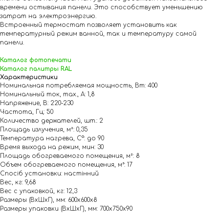
времени остывания панели. Это способствует уменьшению
затрат на электроэнергию.
Встроенный термостат позволяет установить как
температурный режим ванной, так и температуру самой
панели.
Каталог фотопечати
Каталог палитры RAL
Характеристики
Номинальная потребляемая мощность, Вт: 400
Номинальный ток, max., А: 1,8
Напряжение, В: 220-230
Частота, Гц: 50
Количество держателей, шт.: 2
Площадь излучения, м²: 0,35
Температура нагрева, С°: до 90
Время выхода на режим, мин: 30
Площадь обогреваемого помещения, м²: 8
Объем обогреваемого помещения, м³: 17
Спосіб установки: настінний
Вес, кг: 9,68
Вес с упаковкой, кг: 12,3
Размеры (ВхШхГ), мм: 600х600х8
Размеры упаковки (ВхШхГ), мм: 700х750х90