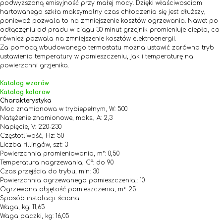
podwyższoną emisyjność przy małej mocy. Dzięki właściwosciom
hartowanego szkła maksymalny czas chłodzenia się jest dłuższy,
ponieważ pozwala to na zmniejszenie kosztów ogrzewania. Nawet po
odłączęniu od pradu w ciągu 30 minut grzejnik promieniuje ciepło, co
również pozwala na zmniejszenie kosztów elektroenergii.
Za pomocą wbudowanego termostatu można ustawić zarówno tryb
ustawienia temperatury w pomieszczeniu, jak i temperaturę na
powierzchni grzjenika.
Katalog wzorów
Katalog kolorow
Charakterystyka
Moc znamionowa w trybiepełnym, W: 500
Natężenie znamionowe, maks., A: 2,3
Napięcie, V: 220-230
Częstotliwość, Hz: 50
Liczba rillingów, szt: 3
Powierzchnia promieniowania, m²: 0,50
Temperatura nagrzewania, С°: do 90
Czas przejścia do trybu, min: 30
Powierzchnia ogrzewanego pomieszczenia,: 10
Ogrzewana objętość pomieszczenia, m³: 25
Sposób instalacji: ściana
Waga, kg: 11,65
Waga paczki, kg: 16,05