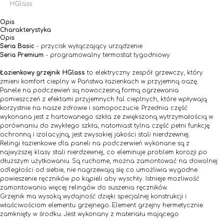
HGlass
Opis
Charakterystyka
Opis
Seria Basic
- przycisk wyłączający urządzenie
Seria Premium
- programowalny termostat tygodniowy
Łazienkowy grzejnik HGlass
to elektryczny zespół grzewczy, który
zmieni komfort cieplny w Państwa łazienkach w przyjemną oazę.
Panele na podczewień są nowoczesną formą ogrzewania
pomieszczeń z efektami przyjemnych fal cieplnych, które wpływają
korzystnie na nasze zdrowie i samopoczucie. Przednia część
wykonana jest z hartowanego szkła ze zwiększoną wytrzymałością w
porównaniu do zwykłego szkła, natomiast tylna część pełni funkcję
ochronną i izolacyjną, jest zwysokiej jakości stali nierdzewnej.
Relingi łazienkowe dla paneli na podczerwień wykonane są z
najwyższej klasy stali nierdzewnej, co eleminuje problem korozji po
dłuższym użytkowaniu. Są ruchome, można zamontować na dowolnej
odległości od siebie, nie nagrzewają się co umożliwia wygodne
powieszenie ręczników po kąpieli aby wyschły. Istnieje mozliwość
zamontowania więcej relingów do suszenia ręczników.
Grzejnik ma wysoką wydajność dzięki specjalnej konstrukcji i
właściwościom elementu grzejnego. Element grzejny hermetycznie
zamknięty w środku. Jest wykonany z materiału mającego